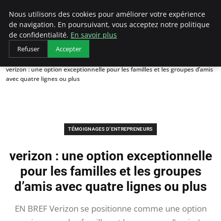
LECFCM
Nous utilisons des cookies pour améliorer votre expérience
de navigation. En poursuivant, vous acceptez notre politique
de confidentialité.
En savoir plus
Refuser
Accepter
Accueil
Témoignages d'entrepreneurs
verizon : une option exceptionnelle pour les familles et les groupes d’amis
avec quatre lignes ou plus
TÉMOIGNAGES D'ENTREPRENEURS
verizon : une option exceptionnelle
pour les familles et les groupes
d’amis avec quatre lignes ou plus
EN BREF Verizon se positionne comme une option