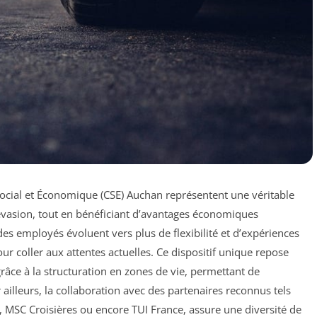
ocial et Économique (CSE) Auchan représentent une véritable
’évasion, tout en bénéficiant d’avantages économiques
es employés évoluent vers plus de flexibilité et d’expériences
r coller aux attentes actuelles. Ce dispositif unique repose
râce à la structuration en zones de vie, permettant de
ailleurs, la collaboration avec des partenaires reconnus tels
, MSC Croisières ou encore TUI France, assure une diversité de