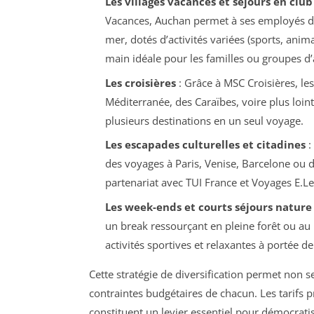
Les villages vacances et séjours en club
Vacances, Auchan permet à ses employés de
mer, dotés d’activités variées (sports, anim
main idéale pour les familles ou groupes d’
Les croisières
: Grâce à MSC Croisières, les
Méditerranée, des Caraïbes, voire plus loin
plusieurs destinations en un seul voyage.
Les escapades culturelles et citadines
:
des voyages à Paris, Venise, Barcelone ou d
partenariat avec TUI France et Voyages E.Le
Les week-ends et courts séjours nature
un break ressourçant en pleine forêt ou au
activités sportives et relaxantes à portée d
Cette stratégie de diversification permet non s
contraintes budgétaires de chacun. Les tarifs 
constituent un levier essentiel pour démocrat