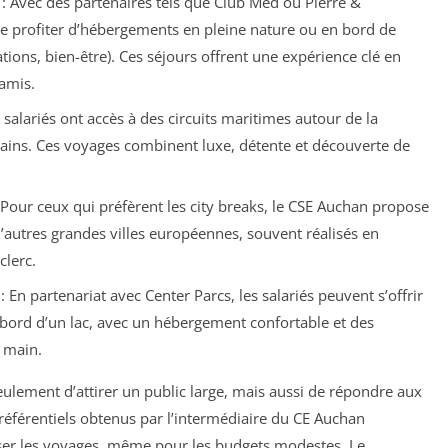
: Avec des partenaires tels que Club Med ou Pierre &
 profiter d’hébergements en pleine nature ou en bord de
ations, bien-être). Ces séjours offrent une expérience clé en
amis.
 salariés ont accès à des circuits maritimes autour de la
tains. Ces voyages combinent luxe, détente et découverte de
 Pour ceux qui préfèrent les city breaks, le CSE Auchan propose
’autres grandes villes européennes, souvent réalisés en
clerc.
: En partenariat avec Center Parcs, les salariés peuvent s’offrir
 bord d’un lac, avec un hébergement confortable et des
e main.
eulement d’attirer un public large, mais aussi de répondre aux
préférentiels obtenus par l’intermédiaire du CE Auchan
iser les voyages, même pour les budgets modestes. Le