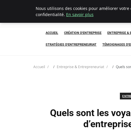
Nous utilisons des cookies pour améliorer votre
LECFCM
confidentialité.
En savoir plus
ACCUEIL
CRÉATION D'ENTREPRISE
ENTREPRISE &
STRATÉGIES D'ENTREPRENEURIAT
TÉMOIGNAGES D'
Accueil
Entreprise & Entrepreneuriat
Quels son
ENTR
Quels sont les voy
d’entrepri