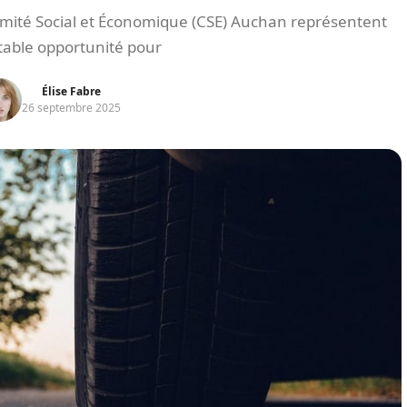
omité Social et Économique (CSE) Auchan représentent
table opportunité pour
Élise Fabre
26 septembre 2025