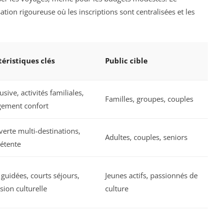
tion rigoureuse où les inscriptions sont centralisées et les
éristiques clés
Public cible
lusive, activités familiales,
Familles, groupes, couples
gement confort
erte multi-destinations,
Adultes, couples, seniors
détente
 guidées, courts séjours,
Jeunes actifs, passionnés de
ion culturelle
culture