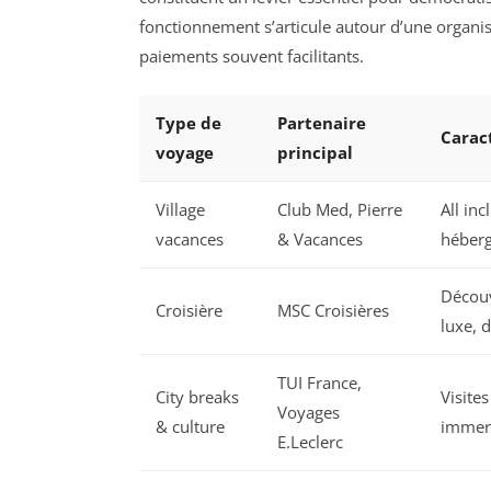
fonctionnement s’articule autour d’une organisa
paiements souvent facilitants.
Type de
Partenaire
Caract
voyage
principal
Village
Club Med, Pierre
All inc
vacances
& Vacances
héber
Découv
Croisière
MSC Croisières
luxe, 
TUI France,
City breaks
Visites
Voyages
& culture
immers
E.Leclerc