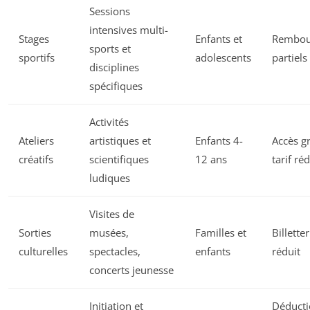
Sessions
intensives multi-
Stages
Enfants et
Rembou
sports et
sportifs
adolescents
partiels
disciplines
spécifiques
Activités
Ateliers
artistiques et
Enfants 4-
Accès gr
créatifs
scientifiques
12 ans
tarif réd
ludiques
Visites de
Sorties
musées,
Familles et
Billetter
culturelles
spectacles,
enfants
réduit
concerts jeunesse
Initiation et
Déducti