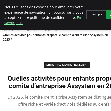
LECFCM
Nous utilisons des cookies pour améliorer votre
expérience de navigation. En poursuivant, vous
Refuser
acceptez notre politique de confidentialité.
En
savoir plus
Accueil
Entreprise & Entrepreneuriat
Quelles activités pour enfants propose le comité d’entreprise Assystem en
2025 ?
ENTREPRISE & ENTREPRENEURIAT
Quelles activités pour enfants prop
comité d’entreprise Assystem en 2
En 2025, le comité d’entreprise Assystem se distingu
offre riche et variée d’activités dédiées aux enfan