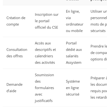
En ligne,
Utiliser u
Inscription sur
Création de
via
personnel
le portail
compte
ordinateur
mots de p
officiel du CSE
ou mobile
sécurisés
Accès aux
Portail
Prendre l
Consultation
descriptifs et
dédié aux
de compar
des offres
calendriers
salariés
options d
des activités
Assystem
Soumission
Préparer à
des
Système
Demande
les docu
formulaires
en ligne
d’aide
requis pou
avec
sécurisé
les retard
justificatifs