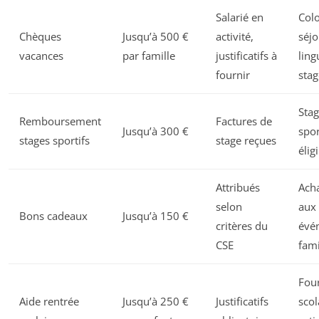
Salarié en
Colo
Chèques
Jusqu’à 500 €
activité,
séjo
vacances
par famille
justificatifs à
ling
fournir
stag
Sta
Remboursement
Factures de
Jusqu’à 300 €
spor
stages sportifs
stage reçues
élig
Attribués
Acha
selon
aux
Bons cadeaux
Jusqu’à 150 €
critères du
évé
CSE
fami
Fou
Aide rentrée
Jusqu’à 250 €
Justificatifs
scol