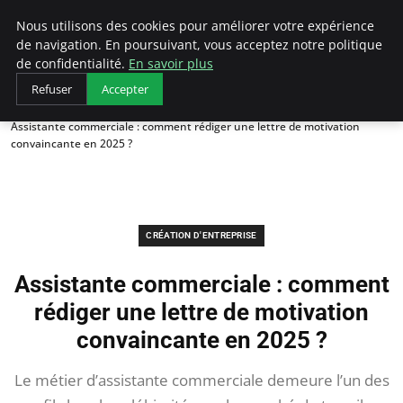
LECFCM
Nous utilisons des cookies pour améliorer votre expérience
de navigation. En poursuivant, vous acceptez notre politique
de confidentialité.
En savoir plus
Refuser
Accepter
Accueil
Création d'entreprise
Assistante commerciale : comment rédiger une lettre de motivation
convaincante en 2025 ?
CRÉATION D'ENTREPRISE
Assistante commerciale : comment
rédiger une lettre de motivation
convaincante en 2025 ?
Le métier d’assistante commerciale demeure l’un des