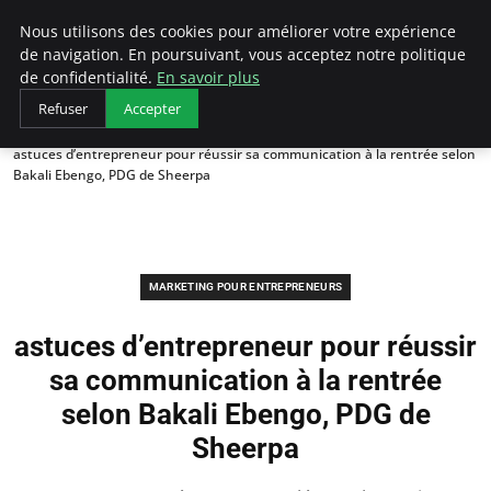
LECFCM
Nous utilisons des cookies pour améliorer votre expérience
de navigation. En poursuivant, vous acceptez notre politique
de confidentialité.
En savoir plus
Refuser
Accepter
Accueil
Marketing pour entrepreneurs
astuces d’entrepreneur pour réussir sa communication à la rentrée selon
Bakali Ebengo, PDG de Sheerpa
MARKETING POUR ENTREPRENEURS
astuces d’entrepreneur pour réussir
sa communication à la rentrée
selon Bakali Ebengo, PDG de
Sheerpa