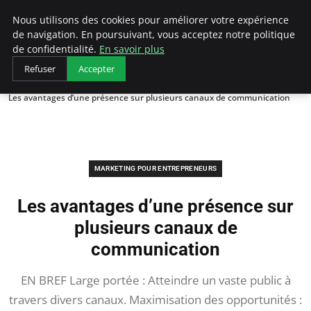
LECFCM
Nous utilisons des cookies pour améliorer votre expérience
de navigation. En poursuivant, vous acceptez notre politique
de confidentialité.
En savoir plus
Refuser
Accepter
Accueil
Marketing pour entrepreneurs
Les avantages d’une présence sur plusieurs canaux de communication
MARKETING POUR ENTREPRENEURS
Les avantages d’une présence sur
plusieurs canaux de
communication
EN BREF Large portée : Atteindre un vaste public à
travers divers canaux. Maximisation des opportunités :