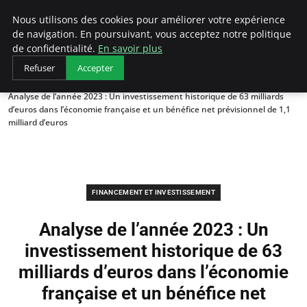
LECFCM
Nous utilisons des cookies pour améliorer votre expérience
de navigation. En poursuivant, vous acceptez notre politique
de confidentialité.
En savoir plus
Refuser
Accepter
Accueil
Financement et investissement
Analyse de l’année 2023 : Un investissement historique de 63 milliards
d’euros dans l’économie française et un bénéfice net prévisionnel de 1,1
milliard d’euros
FINANCEMENT ET INVESTISSEMENT
Analyse de l’année 2023 : Un
investissement historique de 63
milliards d’euros dans l’économie
française et un bénéfice net