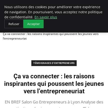
LECFCM
Nous utilisons des cookies pour améliorer votre expérience
de navigation. En poursuivant, vous acceptez notre politique
de confidentialité.
En savoir plus
Refuser
Accepter
Accueil
Témoignages d'entrepreneurs
Ça va connecter : les raisons inspirantes qui poussent les jeunes vers
l’entrepreneuriat
TÉMOIGNAGES D'ENTREPRENEURS
Ça va connecter : les raisons
inspirantes qui poussent les jeunes
vers l’entrepreneuriat
EN BREF Salon Go Entrepreneurs à Lyon Analyse des