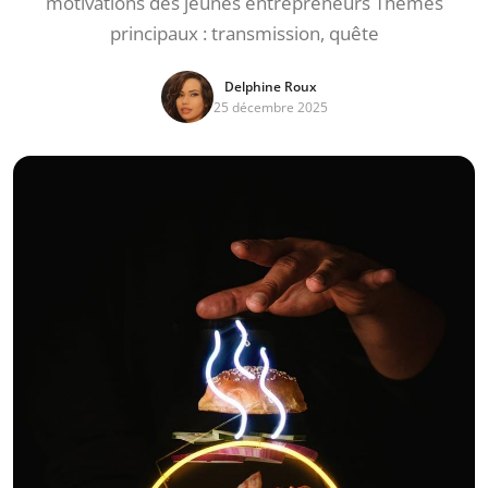
motivations des jeunes entrepreneurs Thèmes
principaux : transmission, quête
Delphine Roux
25 décembre 2025