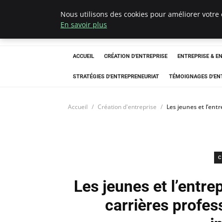
Nous utilisons des cookies pour améliorer votre 
LECFCM
En savoir plus
ACCUEIL
CRÉATION D'ENTREPRISE
ENTREPRISE & E
STRATÉGIES D'ENTREPRENEURIAT
TÉMOIGNAGES D'EN
Accueil
Création d'entreprise
Les jeunes et l’entr
C
Les jeunes et l’entre
carrières profess