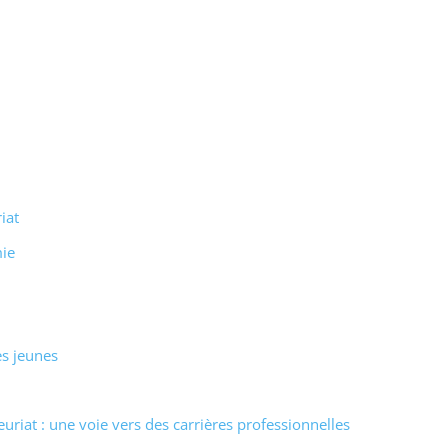
iat
mie
es jeunes
uriat : une voie vers des carrières professionnelles