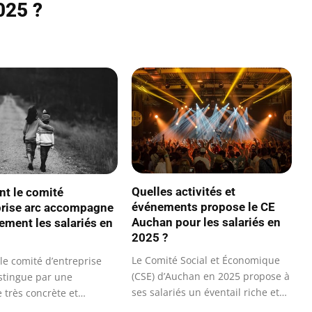
025 ?
Quelles activités et
t le comité
événements propose le CE
prise arc accompagne
Auchan pour les salariés en
ement les salariés en
2025 ?
Le Comité Social et Économique
le comité d’entreprise
(CSE) d’Auchan en 2025 propose à
istingue par une
ses salariés un éventail riche et…
 très concrète et
e pour…