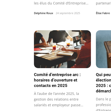
les élus du Comité d’Entreprise
partenari
(CE) jouent…
privés et
Delphine Roux
24 septembre 2025
Élise Fabre
Comité d’entreprise arc :
Qui peu
horaires d’ouverture et
électio
contacts en 2025
2025 : 
démarch
À l’aube de l’année 2025, la
Dans le p
gestion des relations entre
professio
salariés et employeur passe
d’Entrep
indéniablement…