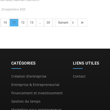
23 septembre 2025
10
11
12
13
...
20
Suivant
CATÉGORIES
LIENS UTILES
Création d'entreprise
Contact
Entreprise & Entrepreneuriat
Financement et investissement
Gestion du temps
Marketing pour entrepreneurs