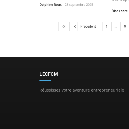
Delphine Roux
23 septembre 2025
d’être…
Élise Fabre
Précédent
1
...
9
LECFCM
Réussissez votre aventure entrepreneuriale