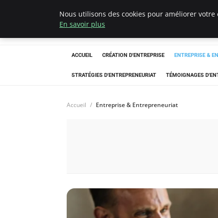
Nous utilisons des cookies pour améliorer votre 
LECFCM
En savoir plus
ACCUEIL
CRÉATION D'ENTREPRISE
ENTREPRISE & E
STRATÉGIES D'ENTREPRENEURIAT
TÉMOIGNAGES D'EN
Accueil
Entreprise & Entrepreneuriat