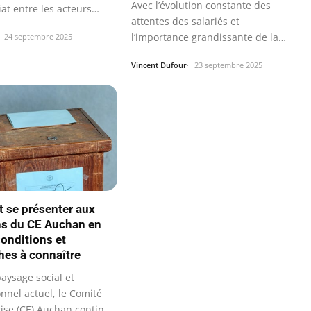
Avec l’évolution constante des
at entre les acteurs
attentes des salariés et
 les…
l’importance grandissante de la
24 septembre 2025
qualité de…
Vincent Dufour
23 septembre 2025
t se présenter aux
ns du CE Auchan en
conditions et
es à connaître
aysage social et
nnel actuel, le Comité
rise (CE) Auchan continue