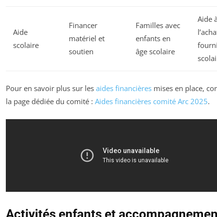
Aide 
Financer
Familles avec
Aide
l’acha
matériel et
enfants en
scolaire
fourn
soutien
âge scolaire
scolai
Pour en savoir plus sur les
aides financières
mises en place, co
la page dédiée du comité :
Aides financières comité Arc 2025
.
Activités enfants et accompagnemen