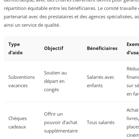
répartition équitable entre les bénéficiaires. Le comité travaille
partenariat avec des prestataires et des agences spécialisées, a
ainsi un service de qualité.
Type
Exem
Objectif
Bénéficiaires
d’aide
d’usa
Réduc
Soutien au
Subventions
Salariés avec
finan
départ en
vacances
enfants
sur s
congés
en fa
Achat
Offrir un
Chèques
livres
pouvoir d’achat
Tous salariés
cadeaux
place
supplémentaire
ciné