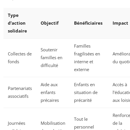
Type
d’action
Objectif
Bénéficiaires
Impact
solidaire
Familles
Soutenir
Collectes de
fragilisées en
Améliora
familles en
fonds
interne et
du quoti
difficulté
externe
Aide aux
Enfants en
Accès à
Partenariats
enfants
situation de
l’éducati
associatifs
précaires
précarité
aux loisi
Renforc
Tout le
Journées
Mobilisation
de la
personnel