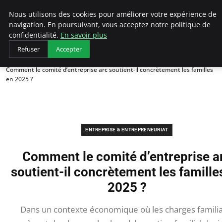
LECFCM
Nous utilisons des cookies pour améliorer votre expérience de
navigation. En poursuivant, vous acceptez notre politique de
confidentialité.
En savoir plus
Refuser
Accepter
Accueil
Entreprise & Entrepreneuriat
Comment le comité d’entreprise arc soutient-il concrètement les familles
en 2025 ?
ENTREPRISE & ENTREPRENEURIAT
Comment le comité d’entreprise a
soutient-il concrètement les famille
2025 ?
Dans un contexte économique où les charges familia