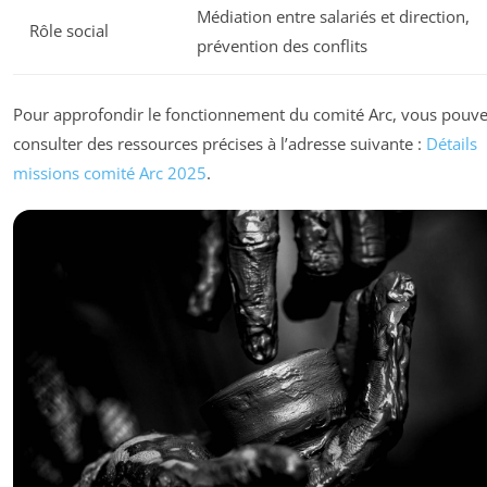
Médiation entre salariés et direction,
Rôle social
prévention des conflits
Pour approfondir le fonctionnement du comité Arc, vous pouv
consulter des ressources précises à l’adresse suivante :
Détails
missions comité Arc 2025
.