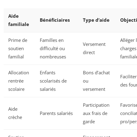
Aide
Bénéficiaires
Type d’aide
Objecti
familiale
Prime de
Familles en
Alléger 
Versement
soutien
difficulté ou
charges
direct
familial
nombreuses
familial
Allocation
Enfants
Bons d’achat
Faciliter
rentrée
scolarisés de
ou
des fou
scolaire
salariés
versement
Participation
Favorise
Aide
Parents salariés
aux frais de
concilia
crèche
garde
pro/per