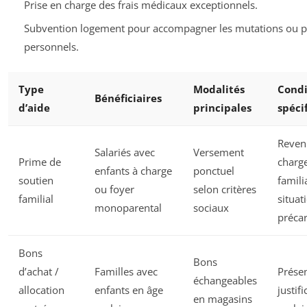
Prise en charge des frais médicaux exceptionnels.
Subvention logement pour accompagner les mutations ou p
personnels.
Type
Modalités
Condi
Bénéficiaires
d’aide
principales
spéci
Reven
Salariés avec
Versement
Prime de
charg
enfants à charge
ponctuel
soutien
famili
ou foyer
selon critères
familial
situat
monoparental
sociaux
précar
Bons
Bons
d’achat /
Familles avec
Prése
échangeables
allocation
enfants en âge
justifi
en magasins