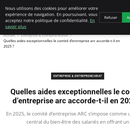
LECFCM
Nous utilisons des cookies pour améliorer votre
expérience de navigation. En poursuivant, vous
Refuser
A
acceptez notre politique de confidentialité.
En
savoir plus
Accueil
Entreprise & Entrepreneuriat
Quelles aides exceptionnelles le comité d’entreprise arc accorde-t-il en
2025 ?
ENTREPRISE & ENTREPRENEURIAT
Quelles aides exceptionnelles le c
d’entreprise arc accorde-t-il en 20
En 2025, le comité d’entreprise ARC s’impose comme 
central du bien-être des salariés en offrant un