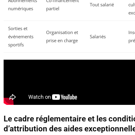
Abonnements
Co-financement
Tout salarié
cul
numériques
partiel
exc
Sorties et
Organisation et
Ins
événements
Salariés
prise en charge
pré
sportifs
Le cadre réglementaire et les condit
d’attribution des aides exceptionnell