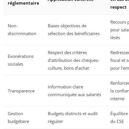
réglementaire
respect
Recours 
Non-
Bases objectives de
pour sala
discrimination
sélection des bénéficiaires
lésés
Respect des critères
Redress
Exonérations
d’attribution des chèques-
fiscal et 
sociales
culture, bons d’achat
pour l’e
Renforce
Information claire
Transparence
la confia
communiquée aux salariés
interne
Gestion
Budgets distincts et audit
Équilibre
budgétaire
régulier
du CSE