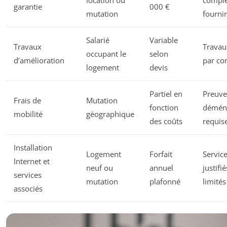
garantie
000 €
mutation
fournir
Salarié
Variable
Travaux
Travau
occupant le
selon
d’amélioration
par co
logement
devis
Partiel en
Preuve
Frais de
Mutation
fonction
démén
mobilité
géographique
des coûts
requis
Installation
Logement
Forfait
Servic
Internet et
neuf ou
annuel
justifié
services
mutation
plafonné
limités
associés