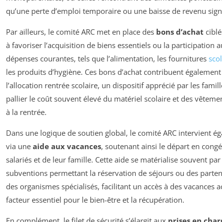
qu’une perte d’emploi temporaire ou une baisse de revenu signi
Par ailleurs, le comité ARC met en place des
bons d’achat
ciblé
à favoriser l’acquisition de biens essentiels ou la participation 
dépenses courantes, tels que l’alimentation, les fournitures
scol
les produits d’hygiène. Ces bons d’achat contribuent également
l’allocation rentrée scolaire, un dispositif apprécié par les famil
pallier le coût souvent élevé du matériel scolaire et des vêtem
à la rentrée.
Dans une logique de soutien global, le comité ARC intervient é
via une
aide aux vacances
, soutenant ainsi le départ en cong
salariés et de leur famille. Cette aide se matérialise souvent par
subventions permettant la réservation de séjours ou des parten
des organismes spécialisés, facilitant un accès à des vacances a
facteur essentiel pour le bien-être et la récupération.
En complément, le filet de sécurité s’élargit aux
prises en char