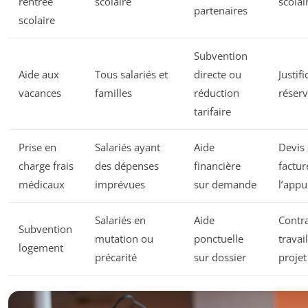
rentrée
scolaire
scolai
partenaires
scolaire
Subvention
Aide aux
Tous salariés et
directe ou
Justifi
vacances
familles
réduction
réserv
tarifaire
Prise en
Salariés ayant
Aide
Devis
charge frais
des dépenses
financière
factur
médicaux
imprévues
sur demande
l’appu
Salariés en
Aide
Contr
Subvention
mutation ou
ponctuelle
travail
logement
précarité
sur dossier
projet