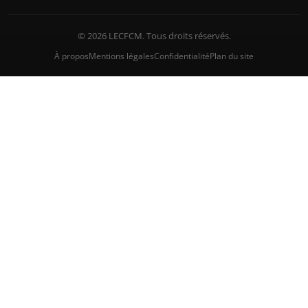
© 2026 LECFCM. Tous droits réservés.
À propos
Mentions légales
Confidentialité
Plan du site