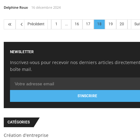
Delphine Roux
16 décembre 2024
Précédent
1
...
16
17
18
19
20
Sui
NEWSLETTER
Inscrivez-vous pour recevoir nos derniers articles directemen
boîte mail.
S'INSCRIRE
CATÉGORIES
Création d'entreprise