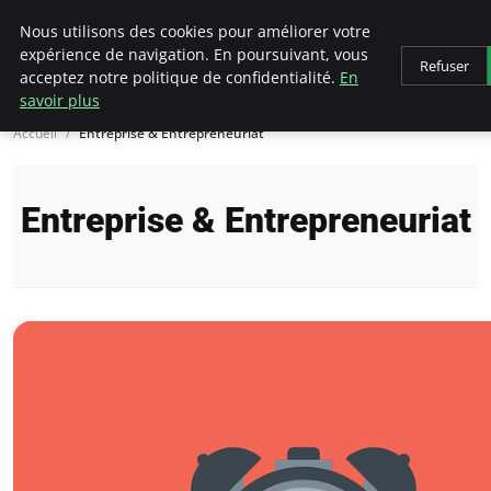
LECFCM
Nous utilisons des cookies pour améliorer votre
expérience de navigation. En poursuivant, vous
Refuser
acceptez notre politique de confidentialité.
En
savoir plus
Accueil
Entreprise & Entrepreneuriat
Entreprise & Entrepreneuriat