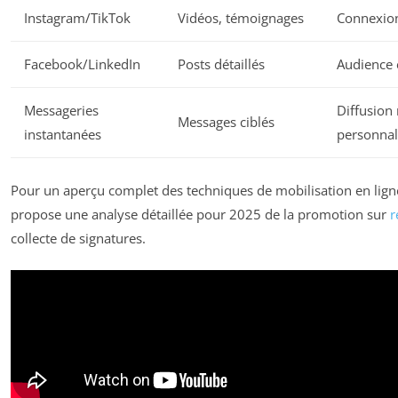
Instagram/TikTok
Vidéos, témoignages
Connexio
Facebook/LinkedIn
Posts détaillés
Audience
Messageries
Diffusion 
Messages ciblés
instantanées
personnal
Pour un aperçu complet des techniques de mobilisation en lign
propose une analyse détaillée pour 2025 de la promotion sur
r
collecte de signatures.