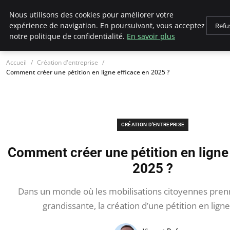
LECFCM
Nous utilisons des cookies pour améliorer votre
expérience de navigation. En poursuivant, vous acceptez
Refu
notre politique de confidentialité.
En savoir plus
Accueil
Création d'entreprise
Comment créer une pétition en ligne efficace en 2025 ?
CRÉATION D'ENTREPRISE
Comment créer une pétition en ligne 
2025 ?
Dans un monde où les mobilisations citoyennes pren
grandissante, la création d’une pétition en ligne