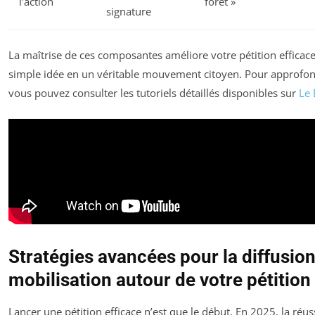
l’action
forêt »
signature
La maîtrise de ces composantes améliore votre pétition efficac
simple idée en un véritable mouvement citoyen. Pour approfond
vous pouvez consulter les tutoriels détaillés disponibles sur
Le 
Stratégies avancées pour la diffusion 
mobilisation autour de votre pétition
Lancer une pétition efficace n’est que le début. En 2025, la réus