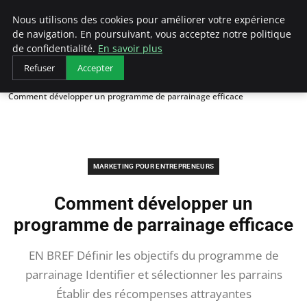
LECFCM
Nous utilisons des cookies pour améliorer votre expérience
de navigation. En poursuivant, vous acceptez notre politique
de confidentialité.
En savoir plus
Refuser
Accepter
Accueil
Marketing pour entrepreneurs
Comment développer un programme de parrainage efficace
MARKETING POUR ENTREPRENEURS
Comment développer un
programme de parrainage efficace
EN BREF Définir les objectifs du programme de
parrainage Identifier et sélectionner les parrains
Établir des récompenses attrayantes