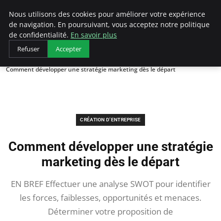
LECFCM
Nous utilisons des cookies pour améliorer votre expérience
de navigation. En poursuivant, vous acceptez notre politique
de confidentialité.
En savoir plus
Refuser
Accepter
Accueil
Création d'entreprise
Comment développer une stratégie marketing dès le départ
CRÉATION D'ENTREPRISE
Comment développer une stratégie
marketing dès le départ
EN BREF Effectuer une analyse SWOT pour identifier
les forces, faiblesses, opportunités et menaces.
Déterminer votre proposition de