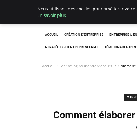
Nous utilisons des cookies pour améliorer votre 
LECFCM
En savoir plus
ACCUEIL
CRÉATION D'ENTREPRISE
ENTREPRISE & E
STRATÉGIES D'ENTREPRENEURIAT
TÉMOIGNAGES D'EN
Accueil
Marketing pour entrepreneurs
Comment é
MARKE
Comment élaborer 