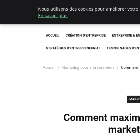
Nous utilisons des cookies pour améliorer votre 
LECFCM
En savoir plus
ACCUEIL
CRÉATION D'ENTREPRISE
ENTREPRISE & E
STRATÉGIES D'ENTREPRENEURIAT
TÉMOIGNAGES D'EN
Accueil
Marketing pour entrepreneurs
Comment ma
MARKE
Comment maximis
marketi