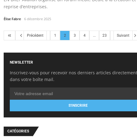
reprise d’entreprises.
Élise Fabre
6 décembre 2025
Précédent
1
2
3
4
...
23
Suivant
NEWSLETTER
Inscrivez-vous pour recevoir nos derniers articles directemen
dans votre boîte mail.
S'INSCRIRE
CATÉGORIES