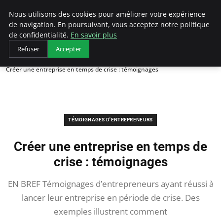
LECFCM
Nous utilisons des cookies pour améliorer votre expérience
de navigation. En poursuivant, vous acceptez notre politique
de confidentialité.
En savoir plus
Refuser
Accepter
Accueil
Témoignages d'entrepreneurs
Créer une entreprise en temps de crise : témoignages
TÉMOIGNAGES D'ENTREPRENEURS
Créer une entreprise en temps de
crise : témoignages
EN BREF Témoignages d’entrepreneurs ayant réussi à
lancer leur entreprise en période de crise. Des
exemples illustrent comment