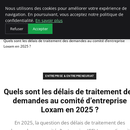
LECFCM
Nous utilisons des cookies pour améliorer votre expérience de
navigation. En poursuivant, vous acceptez notre politique de
confidentialité.
En savoir plus
Refuser
Accepter
Accueil
Entreprise & Entrepreneuriat
Quels sont les délais de traitement des demandes au comité d’entreprise
Loxam en 2025 ?
ENTREPRISE & ENTREPRENEURIAT
Quels sont les délais de traitement d
demandes au comité d’entreprise
Loxam en 2025 ?
En 2025, la question des délais de traitement des