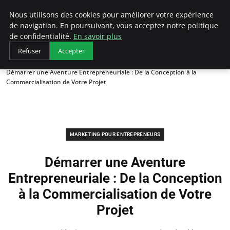
LECFCM
Nous utilisons des cookies pour améliorer votre expérience
de navigation. En poursuivant, vous acceptez notre politique
de confidentialité.
En savoir plus
Refuser
Accepter
Accueil
Marketing pour entrepreneurs
Démarrer une Aventure Entrepreneuriale : De la Conception à la
Commercialisation de Votre Projet
MARKETING POUR ENTREPRENEURS
Démarrer une Aventure
Entrepreneuriale : De la Conception
à la Commercialisation de Votre
Projet