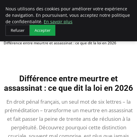
LECFCM
Nous utilisons des cookies pour améliorer votre expérience
de navigation. En poursuivant, vous acceptez notre politique
de confidentialité.
En savoir plus
Refuser
Accepter
Accueil
Différence entre meurtre et assassinat : ce que dit la loi en 2026
Différence entre meurtre et
assassinat : ce que dit la loi en 2026
En droit pénal français, un seul mot de six lettres – la
préméditation – transforme un meurtre en assassinat
et fait passer la peine de trente ans de réclusion à la
perpétuité. Découvrez pourquoi cette distinction
cruciale, souvent mal comprise, est plus que jamais