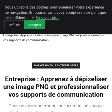
LECFCM
Nous utilisons des cookies pour améliorer votre expérience
de navigation. En poursuivant, vous acceptez notre politique
de confidentialité.
En savoir plus
Refuser
Accepter
Accueil
Marketing pour entrepreneurs
Entreprise : Apprenez à dépixeliser une image PNG et professionnaliser
vos supports de communication
MARKETING POUR ENTREPRENEURS
Entreprise : Apprenez à dépixeliser
une image PNG et professionnaliser
vos supports de communication
Dans un environnement concurrentiel où chaque