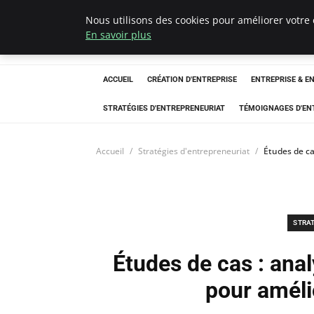
Nous utilisons des cookies pour améliorer votre 
LECFCM
En savoir plus
ACCUEIL
CRÉATION D'ENTREPRISE
ENTREPRISE & E
STRATÉGIES D'ENTREPRENEURIAT
TÉMOIGNAGES D'EN
Accueil
Stratégies d'entrepreneuriat
Études de ca
STRA
Études de cas : ana
pour améli