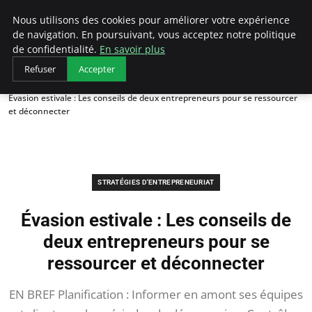
LECFCM
Nous utilisons des cookies pour améliorer votre expérience
de navigation. En poursuivant, vous acceptez notre politique
de confidentialité.
En savoir plus
Refuser
Accepter
Accueil
Stratégies d'entrepreneuriat
Évasion estivale : Les conseils de deux entrepreneurs pour se ressourcer
et déconnecter
STRATÉGIES D'ENTREPRENEURIAT
Évasion estivale : Les conseils de
deux entrepreneurs pour se
ressourcer et déconnecter
EN BREF Planification : Informer en amont ses équipes