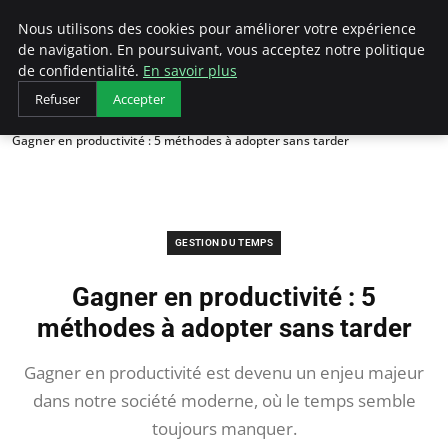
LECFCM
Nous utilisons des cookies pour améliorer votre expérience
de navigation. En poursuivant, vous acceptez notre politique
de confidentialité.
En savoir plus
Refuser
Accepter
Accueil
Gestion du temps
Gagner en productivité : 5 méthodes à adopter sans tarder
GESTION DU TEMPS
Gagner en productivité : 5
méthodes à adopter sans tarder
Gagner en productivité est devenu un enjeu majeur
dans notre société moderne, où le temps semble
toujours manquer.