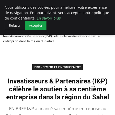
LECFCM
Nous utilisons des cookies pour améliorer votre expérience
de navigation. En poursuivant, vous acceptez notre politique
de confidentialité.
En savoir plus
Refuser
Accepter
Accueil
Financement et investissement
Investisseurs & Partenaires (I&P) célèbre le soutien à sa centième
entreprise dans la région du Sahel
FINANCEMENT ET INVESTISSEMENT
Investisseurs & Partenaires (I&P)
célèbre le soutien à sa centième
entreprise dans la région du Sahel
EN BREF I&P a financé sa centième entreprise au