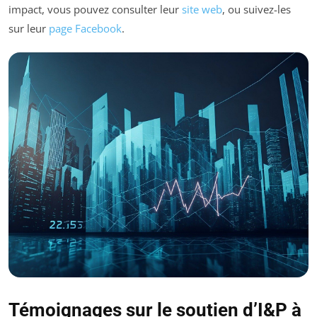
impact, vous pouvez consulter leur
site web
, ou suivez-les
sur leur
page Facebook
.
Témoignages sur le soutien d’I&P à