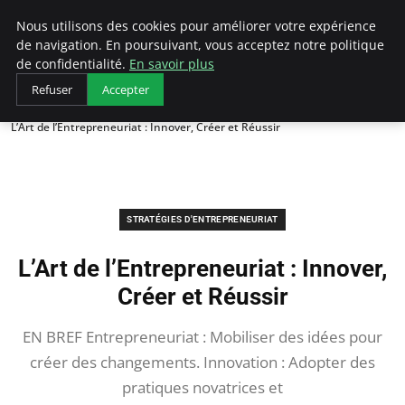
LECFCM
Nous utilisons des cookies pour améliorer votre expérience
de navigation. En poursuivant, vous acceptez notre politique
de confidentialité.
En savoir plus
Refuser
Accepter
Accueil
Stratégies d'entrepreneuriat
L’Art de l’Entrepreneuriat : Innover, Créer et Réussir
STRATÉGIES D'ENTREPRENEURIAT
L’Art de l’Entrepreneuriat : Innover,
Créer et Réussir
EN BREF Entrepreneuriat : Mobiliser des idées pour
créer des changements. Innovation : Adopter des
pratiques novatrices et