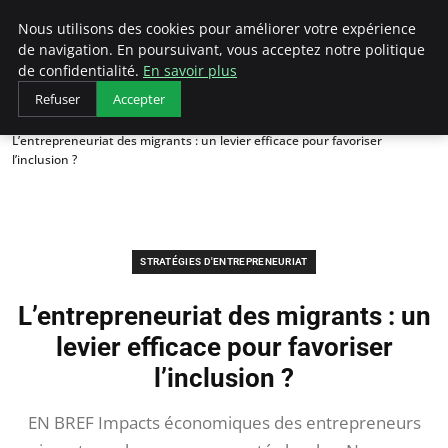
LECFCM
Nous utilisons des cookies pour améliorer votre expérience
de navigation. En poursuivant, vous acceptez notre politique
de confidentialité.
En savoir plus
Refuser
Accepter
Accueil
Stratégies d'entrepreneuriat
L’entrepreneuriat des migrants : un levier efficace pour favoriser
l’inclusion ?
STRATÉGIES D'ENTREPRENEURIAT
L’entrepreneuriat des migrants : un
levier efficace pour favoriser
l’inclusion ?
EN BREF Impacts économiques des entrepreneurs