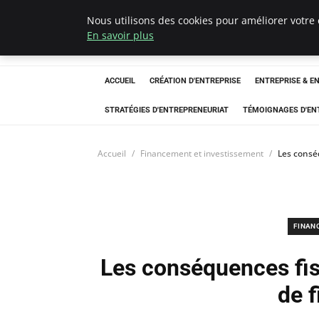
Nous utilisons des cookies pour améliorer votre 
LECFCM
En savoir plus
ACCUEIL
CRÉATION D'ENTREPRISE
ENTREPRISE & E
STRATÉGIES D'ENTREPRENEURIAT
TÉMOIGNAGES D'EN
Accueil
Financement et investissement
Les consé
FINAN
Les conséquences fis
de 