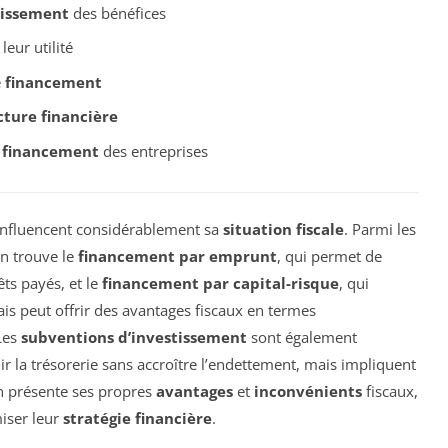
tissement
des bénéfices
leur utilité
e
financement
cture financière
e
financement
des entreprises
influencent considérablement sa
situation fiscale
. Parmi les
on trouve le
financement par emprunt
, qui permet de
êts payés, et le
financement par capital-risque
, qui
is peut offrir des avantages fiscaux en termes
 Les
subventions d’investissement
sont également
r la trésorerie sans accroître l’endettement, mais impliquent
n présente ses propres
avantages
et
inconvénients
fiscaux,
miser leur
stratégie financière
.