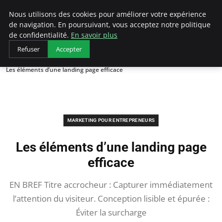
LECFCM
Nous utilisons des cookies pour améliorer votre expérience
de navigation. En poursuivant, vous acceptez notre politique
de confidentialité.
En savoir plus
Refuser
Accepter
Accueil
Marketing pour entrepreneurs
Les éléments d’une landing page efficace
MARKETING POUR ENTREPRENEURS
Les éléments d’une landing page
efficace
EN BREF Titre accrocheur : Capturer immédiatement
l’attention du visiteur. Conception lisible et épurée :
Éviter la surcharge