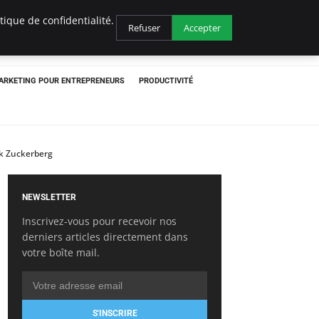
ique de confidentialité.
Refuser
Accepter
ARKETING POUR ENTREPRENEURS
PRODUCTIVITÉ
rk Zuckerberg
NEWSLETTER
Inscrivez-vous pour recevoir nos
derniers articles directement dans
votre boîte mail.
S'INSCRIRE