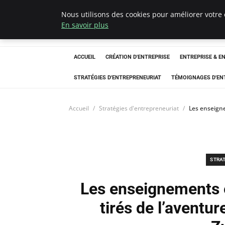
Nous utilisons des cookies pour améliorer votre 
LECFCM
En savoir plus
ACCUEIL
CRÉATION D'ENTREPRISE
ENTREPRISE & E
STRATÉGIES D'ENTREPRENEURIAT
TÉMOIGNAGES D'EN
Accueil
Stratégies d'entrepreneuriat
Les enseigne
STRA
Les enseignements e
tirés de l’aventu