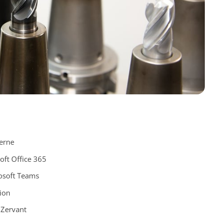
terne
oft Office 365
rosoft Teams
tion
 Zervant