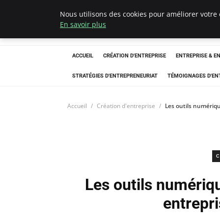
Nous utilisons des cookies pour améliorer votre 
LECFCM
En savoir plus
ACCUEIL
CRÉATION D'ENTREPRISE
ENTREPRISE & E
STRATÉGIES D'ENTREPRENEURIAT
TÉMOIGNAGES D'EN
Accueil
Création d'entreprise
Les outils numériq
C
Les outils numériq
entrepr