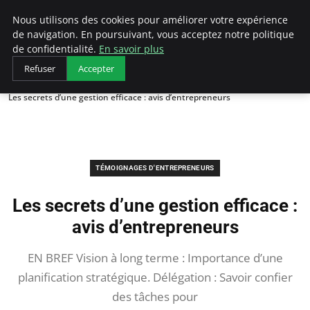
LECFCM
Nous utilisons des cookies pour améliorer votre expérience
de navigation. En poursuivant, vous acceptez notre politique
de confidentialité.
En savoir plus
Refuser
Accepter
Accueil
Témoignages d'entrepreneurs
Les secrets d’une gestion efficace : avis d’entrepreneurs
TÉMOIGNAGES D'ENTREPRENEURS
Les secrets d’une gestion efficace :
avis d’entrepreneurs
EN BREF Vision à long terme : Importance d’une
planification stratégique. Délégation : Savoir confier
des tâches pour