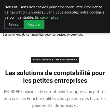
LECFCM
Nous utilisons des cookies pour améliorer votre expérience
de navigation. En poursuivant, vous acceptez notre politique
de confidentialité.
En savoir plus
Refuser
Accepter
Accueil
Financement et investissement
Les solutions de comptabilité pour les petites entreprises
FINANCEMENT ET INVESTISSEMENT
Les solutions de comptabilité pour
les petites entreprises
EN BREF Logiciels de comptabilité adaptés aux petites
entreprises Fonctionnalités clés : gestion des factures,
paiements, dépenses et