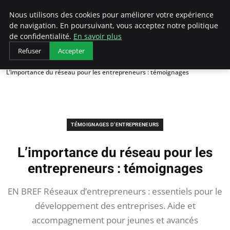
LECFCM
Nous utilisons des cookies pour améliorer votre expérience
de navigation. En poursuivant, vous acceptez notre politique
de confidentialité.
En savoir plus
Refuser
Accepter
Accueil
Témoignages d'entrepreneurs
L’importance du réseau pour les entrepreneurs : témoignages
TÉMOIGNAGES D'ENTREPRENEURS
L’importance du réseau pour les
entrepreneurs : témoignages
EN BREF Réseaux d’entrepreneurs : essentiels pour le
développement des entreprises. Aide et
accompagnement pour jeunes et avancés