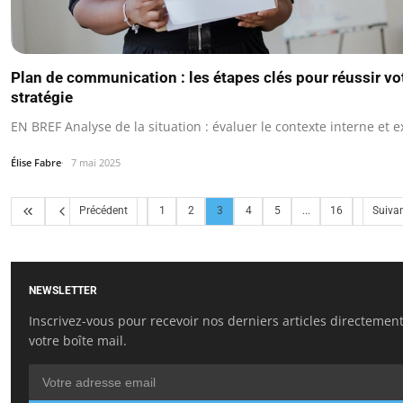
Plan de communication : les étapes clés pour réussir vo
stratégie
EN BREF Analyse de la situation : évaluer le contexte interne et e
Élise Fabre
7 mai 2025
Précédent
1
2
3
4
5
...
16
Suiva
NEWSLETTER
Inscrivez-vous pour recevoir nos derniers articles directemen
votre boîte mail.