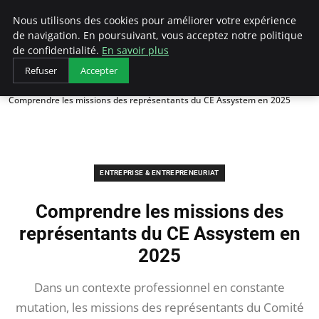
LECFCM
Nous utilisons des cookies pour améliorer votre expérience
de navigation. En poursuivant, vous acceptez notre politique
de confidentialité.
En savoir plus
Refuser
Accepter
Accueil
Entreprise & Entrepreneuriat
Comprendre les missions des représentants du CE Assystem en 2025
ENTREPRISE & ENTREPRENEURIAT
Comprendre les missions des
représentants du CE Assystem en
2025
Dans un contexte professionnel en constante
mutation, les missions des représentants du Comité