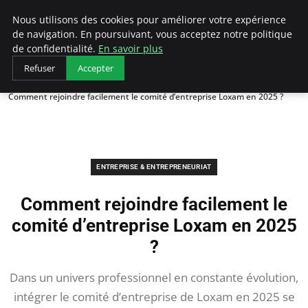
LECFCM
Nous utilisons des cookies pour améliorer votre expérience
de navigation. En poursuivant, vous acceptez notre politique
de confidentialité.
En savoir plus
Refuser
Accepter
Accueil
Entreprise & Entrepreneuriat
Comment rejoindre facilement le comité d’entreprise Loxam en 2025 ?
ENTREPRISE & ENTREPRENEURIAT
Comment rejoindre facilement le
comité d’entreprise Loxam en 2025
?
Dans un univers professionnel en constante évolution,
intégrer le comité d’entreprise de Loxam en 2025 se