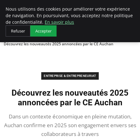
LECFCM
Nous utilisons des cookies pour améliorer votre expérience
de navigation. En poursuivant, vous acceptez notre politique
de confidentialité.
En savoir plus
Refuser
Accepter
Accueil
Entreprise & Entrepreneuriat
Découvrez les nouveautés 2025 annoncées par le CE Auchan
ENTREPRISE & ENTREPRENEURIAT
Découvrez les nouveautés 2025
annoncées par le CE Auchan
Dans un contexte économique en pleine mutation,
Auchan confirme en 2025 son engagement envers ses
collaborateurs à travers