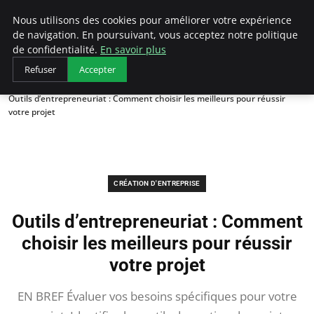
LECFCM
Nous utilisons des cookies pour améliorer votre expérience
de navigation. En poursuivant, vous acceptez notre politique
de confidentialité.
En savoir plus
Refuser
Accepter
Accueil
Création d'entreprise
Outils d’entrepreneuriat : Comment choisir les meilleurs pour réussir
votre projet
CRÉATION D'ENTREPRISE
Outils d’entrepreneuriat : Comment
choisir les meilleurs pour réussir
votre projet
EN BREF Évaluer vos besoins spécifiques pour votre