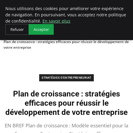
LECFCM
Nous utilisons des cookies pour améliorer votre expérience
de navigation. En poursuivant, vous acceptez notre politique
de confidentialité.
En savoir plus
Refuser
Accepter
Accueil
Stratégies d'entrepreneuriat
Plan de croissance : stratégies efficaces pour réussir le développement de
votre entreprise
STRATÉGIES D'ENTREPRENEURIAT
Plan de croissance : stratégies
efficaces pour réussir le
développement de votre entreprise
EN BREF Plan de croissance : Modèle essentiel pour la