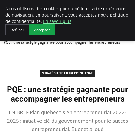
LECFCM
Nous utilisons des cookies pour améliorer votre expérience
de navigation. En poursuivant, vous acceptez notre politique
de confidentialité.
En savoir plus
Refuser
Accepter
Accueil
Stratégies d'entrepreneuriat
PQE : une stratégie gagnante pour accompagner les entrepreneurs
STRATÉGIES D'ENTREPRENEURIAT
PQE : une stratégie gagnante pour
accompagner les entrepreneurs
EN BREF Plan québécois en entrepreneuriat 2022-
2025 : initiative clé du gouvernement pour le succès
entrepreneurial. Budget alloué