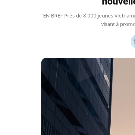
nouvell
EN BREF Près de 8 000 jeunes Vietnamie
visant à prom