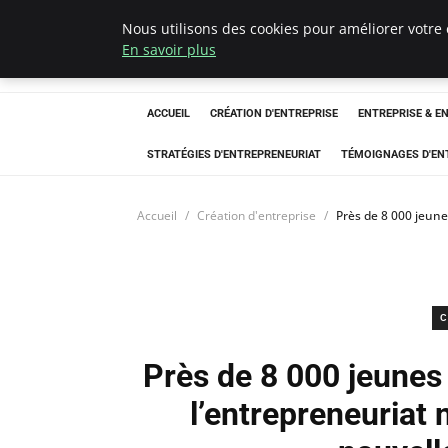
Nous utilisons des cookies pour améliorer votre 
LECFCM
En savoir plus
ACCUEIL
CRÉATION D'ENTREPRISE
ENTREPRISE & E
STRATÉGIES D'ENTREPRENEURIAT
TÉMOIGNAGES D'EN
Accueil
Création d'entreprise
Près de 8 000 jeune
C
Près de 8 000 jeunes
l’entrepreneuriat 