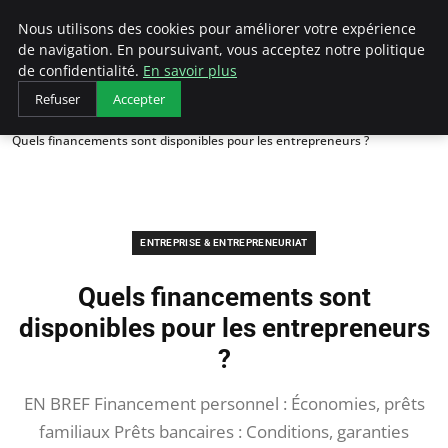
LECFCM
Nous utilisons des cookies pour améliorer votre expérience
de navigation. En poursuivant, vous acceptez notre politique
de confidentialité.
En savoir plus
Refuser
Accepter
Accueil
Entreprise & Entrepreneuriat
Quels financements sont disponibles pour les entrepreneurs ?
ENTREPRISE & ENTREPRENEURIAT
Quels financements sont
disponibles pour les entrepreneurs
?
EN BREF Financement personnel : Économies, prêts
familiaux Prêts bancaires : Conditions, garanties