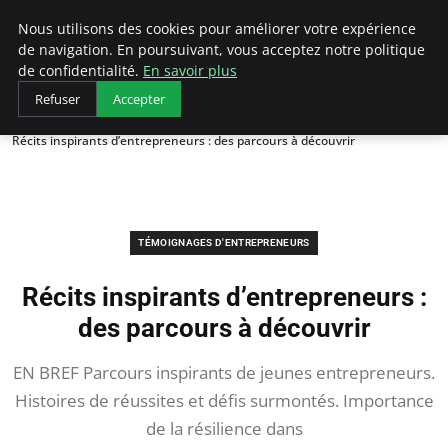
LECFCM
Nous utilisons des cookies pour améliorer votre expérience
de navigation. En poursuivant, vous acceptez notre politique
de confidentialité.
En savoir plus
Refuser
Accepter
Accueil
Témoignages d'entrepreneurs
Récits inspirants d’entrepreneurs : des parcours à découvrir
TÉMOIGNAGES D'ENTREPRENEURS
Récits inspirants d’entrepreneurs :
des parcours à découvrir
EN BREF Parcours inspirants de jeunes entrepreneurs.
Histoires de réussites et défis surmontés. Importance
de la résilience dans