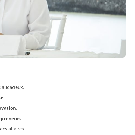
 audacieux.
ec
.
ovation
.
epreneurs
.
es affaires.