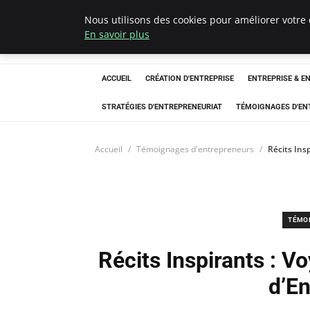
Nous utilisons des cookies pour améliorer votre 
LECFCM
En savoir plus
ACCUEIL
CRÉATION D'ENTREPRISE
ENTREPRISE & E
STRATÉGIES D'ENTREPRENEURIAT
TÉMOIGNAGES D'EN
Accueil
Témoignages d'entrepreneurs
Récits Ins
TÉMO
Récits Inspirants : 
d’E