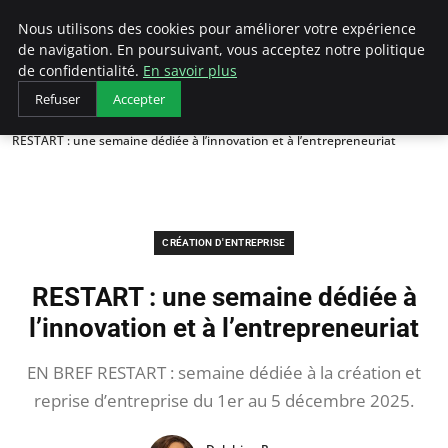
LECFCM
Nous utilisons des cookies pour améliorer votre expérience
de navigation. En poursuivant, vous acceptez notre politique
de confidentialité.
En savoir plus
Refuser
Accepter
Accueil
Création d'entreprise
RESTART : une semaine dédiée à l’innovation et à l’entrepreneuriat
CRÉATION D'ENTREPRISE
RESTART : une semaine dédiée à
l’innovation et à l’entrepreneuriat
EN BREF RESTART : semaine dédiée à la création et
reprise d’entreprise du 1er au 5 décembre 2025.