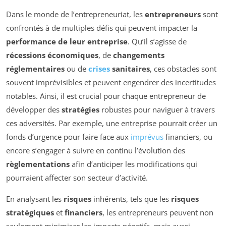
Dans le monde de l’entrepreneuriat, les
entrepreneurs
sont
confrontés à de multiples défis qui peuvent impacter la
performance de leur entreprise
. Qu’il s’agisse de
récessions économiques
, de
changements
réglementaires
ou de
crises
sanitaires
, ces obstacles sont
souvent imprévisibles et peuvent engendrer des incertitudes
notables. Ainsi, il est crucial pour chaque entrepreneur de
développer des
stratégies
robustes pour naviguer à travers
ces adversités. Par exemple, une entreprise pourrait créer un
fonds d’urgence pour faire face aux
imprévus
financiers, ou
encore s’engager à suivre en continu l’évolution des
règlementations
afin d’anticiper les modifications qui
pourraient affecter son secteur d’activité.
En analysant les
risques
inhérents, tels que les
risques
stratégiques
et
financiers
, les entrepreneurs peuvent non
seulement minimiser les impacts négatifs, mais aussi