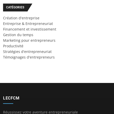
CATÉGORIES
Création d'entreprise
Entreprise & Entrepreneuriat
Financement et investissement
Gestion du temps
Marketing pour entrepreneurs
Productivité
Stratégies d'entrepreneuriat
Témoignages d'entrepreneurs
LECFCM
Réussissez votre aventure entrepreneuriale