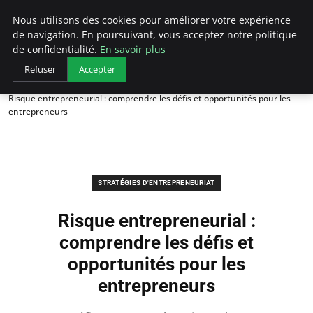
LECFCM
Nous utilisons des cookies pour améliorer votre expérience
de navigation. En poursuivant, vous acceptez notre politique
de confidentialité.
En savoir plus
Refuser
Accepter
Accueil
Stratégies d'entrepreneuriat
Risque entrepreneurial : comprendre les défis et opportunités pour les
entrepreneurs
STRATÉGIES D'ENTREPRENEURIAT
Risque entrepreneurial :
comprendre les défis et
opportunités pour les
entrepreneurs