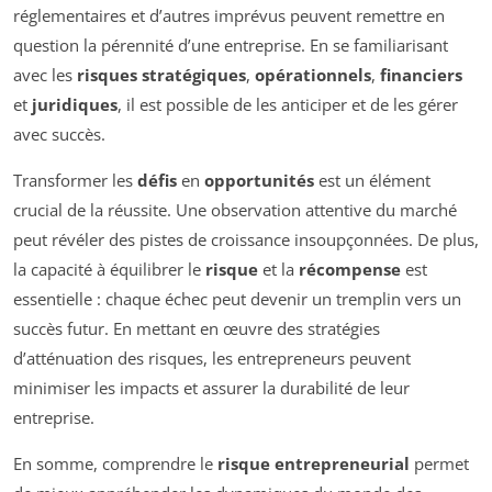
réglementaires et d’autres imprévus peuvent remettre en
question la pérennité d’une entreprise. En se familiarisant
avec les
risques stratégiques
,
opérationnels
,
financiers
et
juridiques
, il est possible de les anticiper et de les gérer
avec succès.
Transformer les
défis
en
opportunités
est un élément
crucial de la réussite. Une observation attentive du marché
peut révéler des pistes de croissance insoupçonnées. De plus,
la capacité à équilibrer le
risque
et la
récompense
est
essentielle : chaque échec peut devenir un tremplin vers un
succès futur. En mettant en œuvre des stratégies
d’atténuation des risques, les entrepreneurs peuvent
minimiser les impacts et assurer la durabilité de leur
entreprise.
En somme, comprendre le
risque entrepreneurial
permet