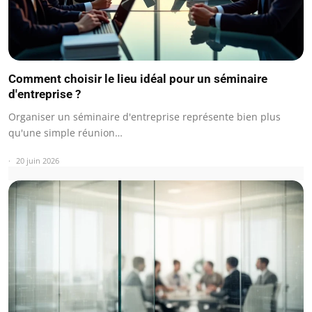
Comment choisir le lieu idéal pour un séminaire
d'entreprise ?
Organiser un séminaire d'entreprise représente bien plus
qu'une simple réunion…
20 juin 2026