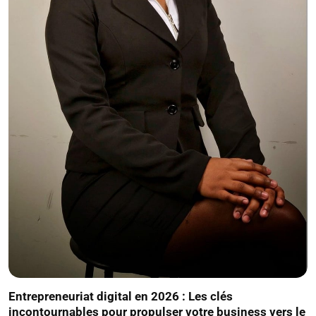
Entrepreneuriat digital en 2026 : Les clés
incontournables pour propulser votre business vers le