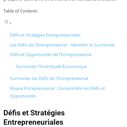
Table of Contents
Défis et Stratégies Entrepreneuriales
Les Défis de l’Entrepreneuriat : Identifier et Surmonter
Défis et Opportunités de l’Entrepreneuriat
Surmonter l’Incertitude Économique
Surmonter les Défis de l’Entrepreneuriat
Risque Entrepreneurial : Comprendre les Défis et
Opportunités
Défis et Stratégies
Entrepreneuriales